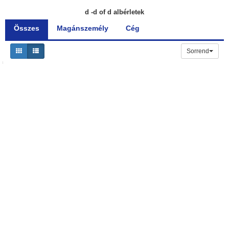
d -d of d albérletek
Összes
Magánszemély
Cég
Sorrend