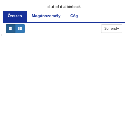
d -d of d albérletek
Összes
Magánszemély
Cég
Sorrend