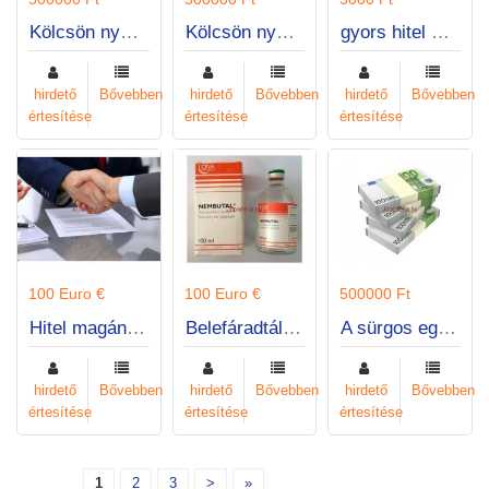
Kölcsön nyújtása magánszemély részére
Kölcsön nyújtása magánszemély részére
gyors hitel ajánlat ma
hirdető
Bővebben
hirdető
Bővebben
hirdető
Bővebben
értesítése
értesítése
értesítése
100 Euro €
100 Euro €
500000 Ft
Hitel magánszemélyek között,
Belefáradtál az életbe? vegyen Nembutalt.
A sürgos egyének közötti kölcsön kínálat
hirdető
Bővebben
hirdető
Bővebben
hirdető
Bővebben
értesítése
értesítése
értesítése
1
2
3
>
»