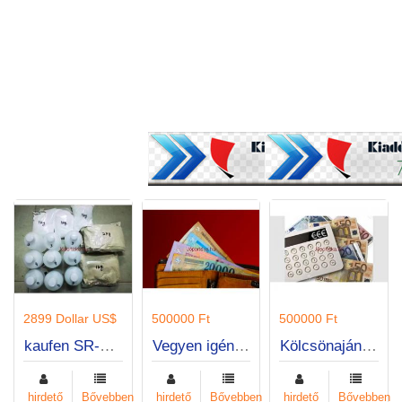
2899 Dollar US$
500000 Ft
500000 Ft
kaufen SR-17018 ,Spirobrorphin, Cychlorphin, Protonitazepin , kaufen Cychlorphin, Protonitazepin,
Vegyen igénybe személyi kölcsönt, és vegye át az irányítást pénzügyei felett!
Kölcsönajánlat, különösen komoly
hirdető
Bővebben
hirdető
Bővebben
hirdető
Bővebben