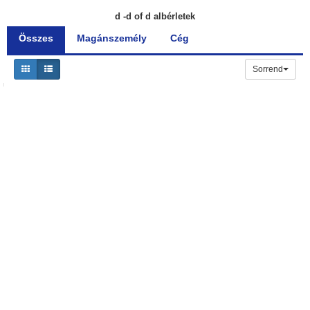
d -d of d albérletek
Összes
Magánszemély
Cég
Sorrend