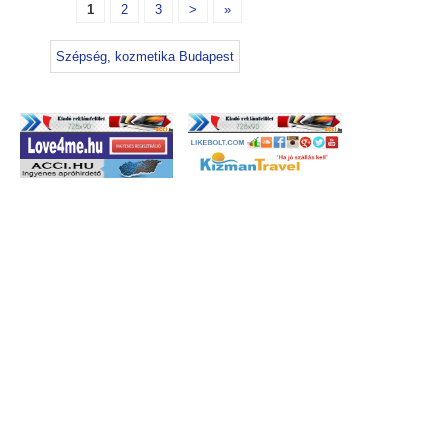
1
2
3
>
»
Szépség, kozmetika Budapest