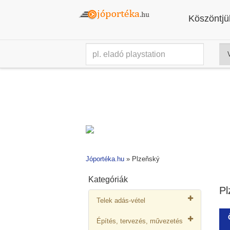
Köszöntjük
Jóportéka.hu
»
Plzeňský
Kategóriák
Pl
Telek adás-vétel
Építés, tervezés, művezetés