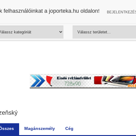
 felhasználóinkat a joporteka.hu oldalon!
BEJELENTKEZÉ
zeňský
Összes
Magánszemély
Cég