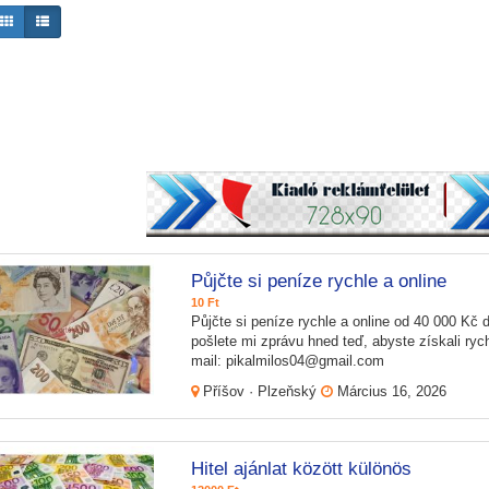
Půjčte si peníze rychle a online
10 Ft
Půjčte si peníze rychle a online od 40 000 Kč d
pošlete mi zprávu hned teď, abyste získali rych
mail: pikalmilos04@gmail.com
Příšov · Plzeňský
Március 16, 2026
Hitel ajánlat között különös