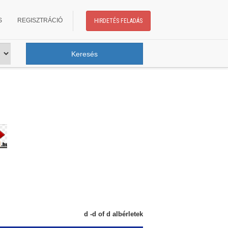
S
REGISZTRÁCIÓ
HIRDETÉS FELADÁS
d -d of d albérletek