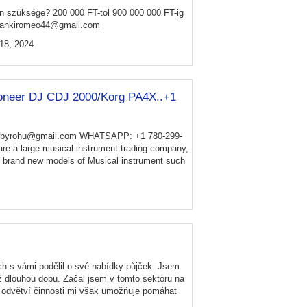
van szüksége? 200 000 FT-tol 900 000 000 FT-ig
 frankiromeo44@gmail.com
18, 2024
oneer DJ CDJ 2000/Korg PA4X..+1
obyrohu@gmail.com WHATSAPP: +1 780-299-
e a large musical instrument trading company,
l brand new models of Musical instrument such
ch s vámi podělil o své nabídky půjček. Jsem
 již dlouhou dobu. Začal jsem v tomto sektoru na
 odvětví činnosti mi však umožňuje pomáhat