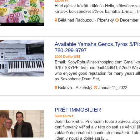
12000 Ft
Hitel ajánlat között különös Hello, kölcsönre 
kínálok kölcsönöket 3%-os kamattal.E-mail::
Bělá nad Radbuzou · Plzeňský
December 
Available Yamaha Genos,Tyros 5/Pi
780-299-9797
2000 Dollar US$
Email: KobyRohu@net-shopping.com Gmail:k
9797 SKYPE: live:.cid.9adf44d941a12dd9 We ar
who enjoyed good reputation for many years.al
as Saxophone,Drum Set,
Buková · Plzeňský
Január 11, 2022
PRÊT IMMOBILIER
5000 Euro €
Jsem konkrétní. Přicházím touto zprávou, aby
certifikovaný věřitel a v této oblasti se věnuji
základě doporučení finančních manažerů. Toto
lidem v nouzi a dobré správ...