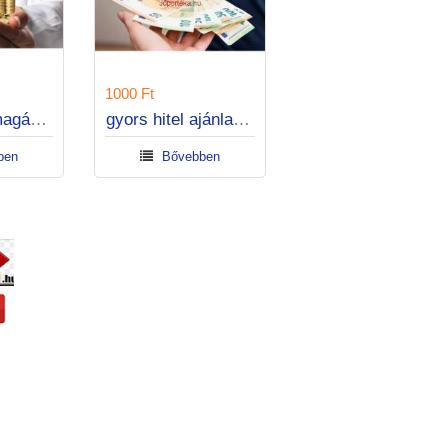
 Ft
1000 Ft
hitelajánlat magánszemélyeknek
gyors hitel ajánlat ma
Bővebben
Bővebben