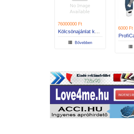
76000000 Ft
1900 Dollar US$
Kölcsönajánlat komoly és becsületes magánszemélyek között
Protonitazene, Protonitazen powder, order Protonitazen- buy Protonitazen China,
Bővebben
Bővebben