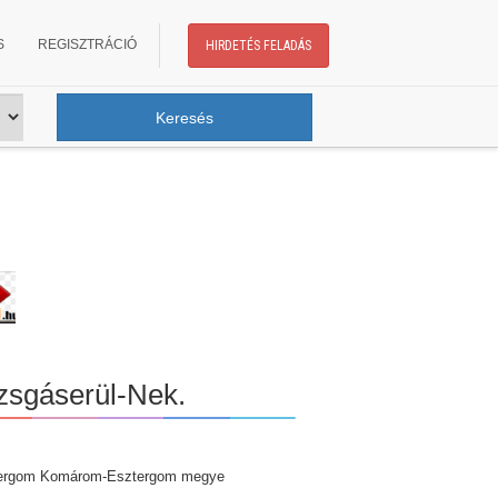
S
REGISZTRÁCIÓ
HIRDETÉS FELADÁS
zsgáserül-Nek.
ergom Komárom-Esztergom megye