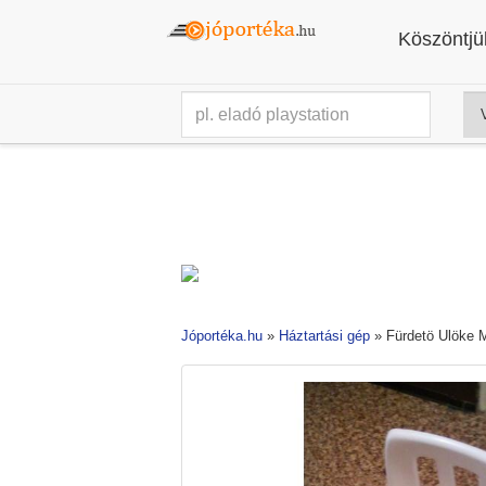
Köszöntjük
Jóportéka.hu
»
Háztartási gép
»
Fürdetö Ulöke 