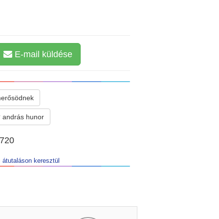
E-mail küldése
merősödnek
 andrás hunor
6720
 átutaláson keresztül