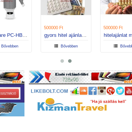
6000 Ft
500000 Ft
500000
ProfiCare PC-HBB 3117 ruha szárító-vasaló
gyors hitel ajánlat ma
Bővebben
Bővebben