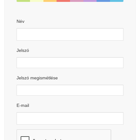
Név
Jelszó
Jelszó megismétlése
E-mail