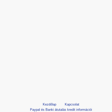
Kezdőlap
Kapcsolat
Paypal és Banki átutalás kredit információi