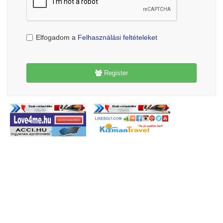
Elfogadom a
Felhasználási feltételeket
Register