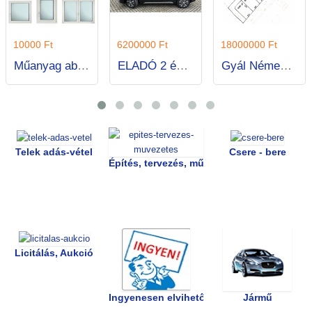
10000 Ft
6200000 Ft
18000000 Ft
Műanyag ablakok nagyon jó áron, jó minőségű, kiváló hő és hangszigetelő egyenesen a gyártótól.
ELADÓ 2 éves SUZUKI SX4 S-CROSS GLX
Gyál Némediszőllő, Újvilág u. új parcellázású területén, építési telkek eladók! Tel: 70/5978024
Telek adás-vétel
Csere - bere
Építés, tervezés, művezetés
Licitálás, Aukció
Ingyenesen elvihető
Jármű