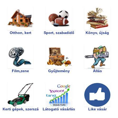
Otthon, kert
Sport, szabadidő
Könyv, újság
Film,zene
Gyűjtemény
Állás
Kerti gépek, szerszámok
Látogató vásárlás
Like vásár