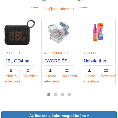
Legújabb hirdetések
15000 Ft
400000000 Ft
7500 Ft
JBL GO4 hangszóró fekete
GYORS ÉS EXPRESSZ KÖLCSÖNÖK
Nebulo thermo kulacs hangszoróval
hirdető
Bővebben
hirdető
Bővebben
hirdető
Bővebben
értesítése
értesítése
értesítése
Az összes ajánlat megtekintése »