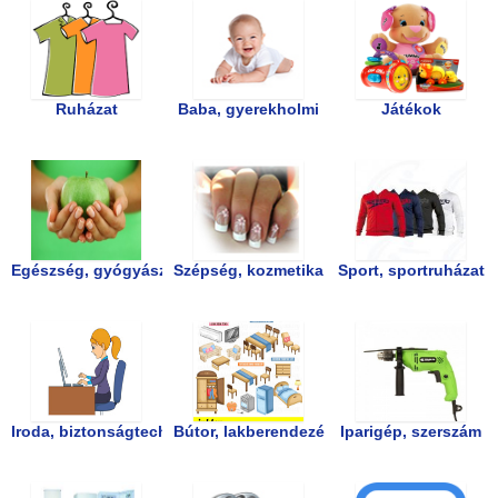
Ruházat
Baba, gyerekholmi
Játékok
Egészség, gyógyászat
Szépség, kozmetika
Sport, sportruházat
Iroda, biztonságtechnika
Bútor, lakberendezés
Iparigép, szerszám