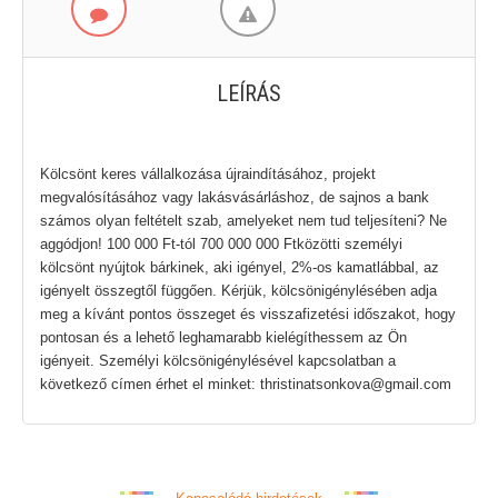
LEÍRÁS
Kölcsönt keres vállalkozása újraindításához, projekt
megvalósításához vagy lakásvásárláshoz, de sajnos a bank
számos olyan feltételt szab, amelyeket nem tud teljesíteni? Ne
aggódjon! 100 000 Ft-tól 700 000 000 Ftközötti személyi
kölcsönt nyújtok bárkinek, aki igényel, 2%-os kamatlábbal, az
igényelt összegtől függően. Kérjük, kölcsönigénylésében adja
meg a kívánt pontos összeget és visszafizetési időszakot, hogy
pontosan és a lehető leghamarabb kielégíthessem az Ön
igényeit. Személyi kölcsönigénylésével kapcsolatban a
következő címen érhet el minket: thristinatsonkova@gmail.com