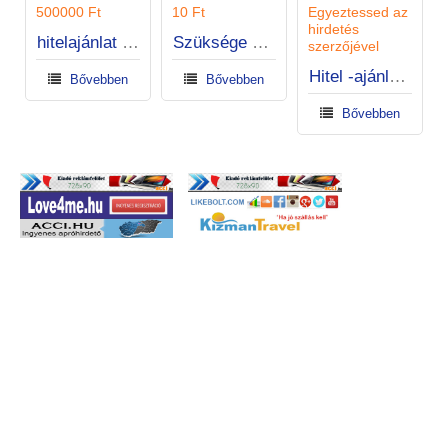
500000 Ft
10 Ft
Egyeztessed az
hirdetés
hitelajánlat magánszemélyeknek
Szüksége van hitelekre?
szerzőjével
Hitel -ajánlatok kezdeti költségek nélkül
Bővebben
Bővebben
Bővebben