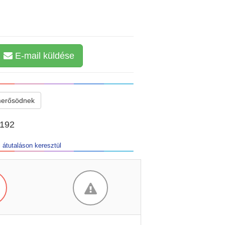
E-mail küldése
merősödnek
2192
 átutaláson keresztül