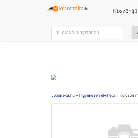
Köszöntjük
Jóportéka.hu
»
Ingyenesen elvihető
»
Kölcsön m