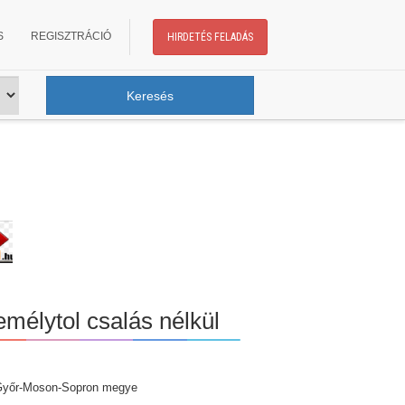
S
REGISZTRÁCIÓ
HIRDETÉS FELADÁS
élytol csalás nélkül
Győr-Moson-Sopron megye