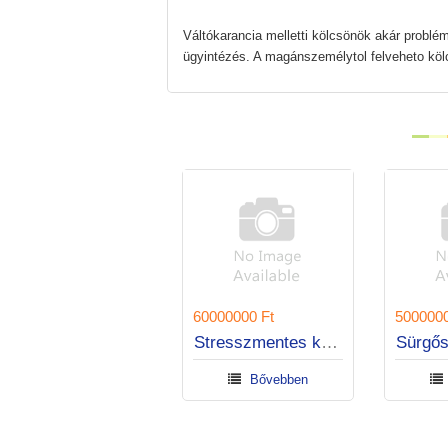
Váltókarancia melletti kölcsönök akár problé
ügyintézés. A magánszemélytol felveheto köl
60000000 Ft
500000
350000 Euro €
Stresszmentes kölcsönök egyszerű jóváhagyással
Sürgősen szüksége van kölcsönre még ma? UNIQUE2AAL@GMAIL.COM
Bővebben
Bővebben