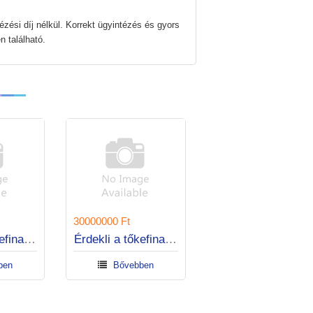
zési díj nélkül. Korrekt ügyintézés és gyors
 található.
30000000 Ft
Érdekli a tőkefinanszírozás?
Érdekli a tőkefinanszírozás?
bben
Bővebben