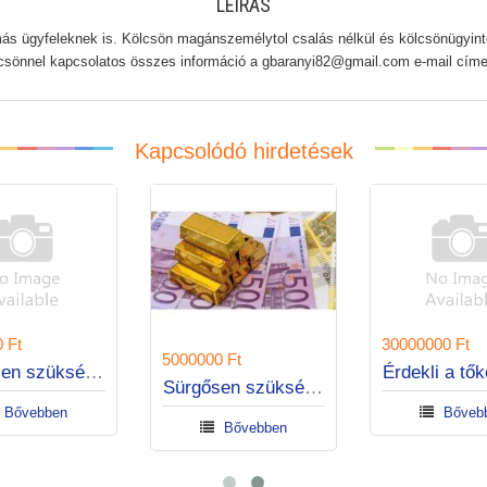
LEÍRÁS
más ügyfeleknek is. Kölcsön magánszemélytol csalás nélkül és kölcsönügyinté
csönnel kapcsolatos összes információ a gbaranyi82@gmail.com e-mail címen
Kapcsolódó hirdetések
0 Ft
30000000 Ft
5000000 Ft
Sürgősen szüksége van kölcsönre még ma? UNIQUE2AAL@GMAIL.COM
Sürgősen szüksége van kölcsönre még ma?
Bővebben
Bőve
Bővebben