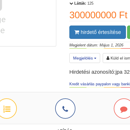
Látták:
125
300000000 Ft
hirdető értesítése
Megjelent dátum: Május 1, 2026
Megjelölés
Küld el is
Hirdetési azonosító:jpa 3
Kredit vásárlás paypalon vagy banki