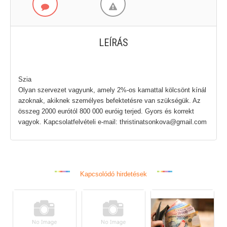
LEÍRÁS
Szia
Olyan szervezet vagyunk, amely 2%-os kamattal kölcsönt kínál
azoknak, akiknek személyes befektetésre van szükségük. Az
összeg 2000 eurótól 800 000 euróig terjed. Gyors és korrekt
vagyok. Kapcsolatfelvételi e-mail: thristinatsonkova@gmail.com
Kapcsolódó hirdetések
500000 Ft
hitelajánlat magánszemélyeknek