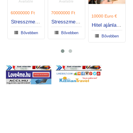
Bővebben
70000000 Ft
10000 Euro €
Stresszmentes kölcsönök egyszerű jóváhagyással
Hitel ajánlat egyének között.
Bővebben
Bővebben