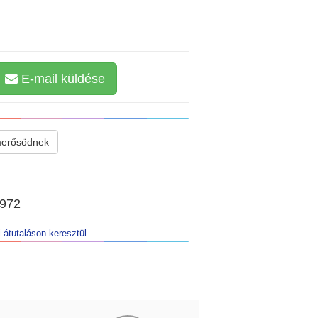
E-mail küldése
merősödnek
0972
 átutaláson keresztül