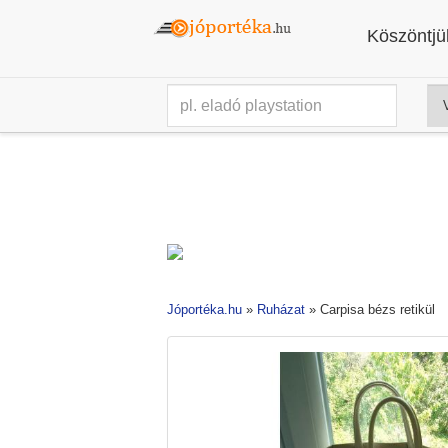
Köszöntjük
Jóportéka.hu
»
Ruházat
»
Carpisa bézs retikül