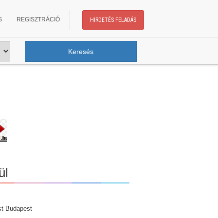
S
REGISZTRÁCIÓ
HIRDETÉS FELADÁS
ül
st Budapest