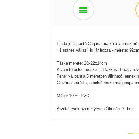
Eladó jó állapotú Carpisa márkájú krémszínű r
+1 színes vállszíj is jár hozzá - mérete: 92
Táska mérete: 26x22x14cm
Kivehető belső résszel - 3 fakkos: 1 nagy rek
Fehér vállpántja 5 méretben állítható, ennek
Cipzárral záródik, a belső része mágnespaten
Műbőr 100% PVC
Átvétel csak személyesen Óbudán. 3. ker.