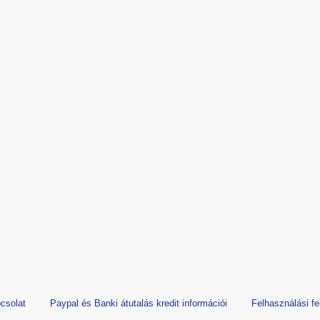
csolat
Paypal és Banki átutalás kredit információi
Felhasználási fe