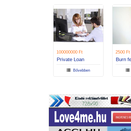
9000 Ft
1000000
Ipanema Grendene női szandál
Privat
Bővebben