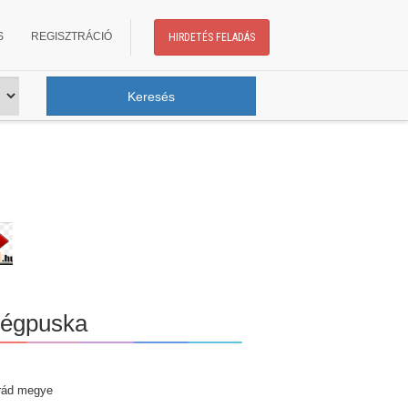
S
REGISZTRÁCIÓ
HIRDETÉS FELADÁS
légpuska
rád megye