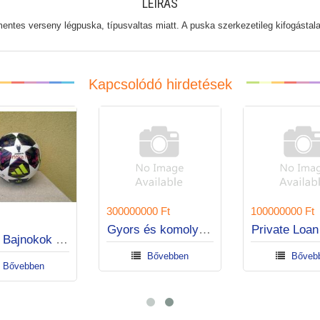
LEÍRÁS
entes verseny légpuska, típusvaltas miatt. A puska szerkezetileg kifogástal
Kapcsolódó hirdetések
300000000 Ft
100000000 F
t
Gyors és komoly kölcsön.
Private Lo
Adidas Bajnokok Ligája Budapest Final 26 focilabda
Bővebben
Bőve
Bővebben