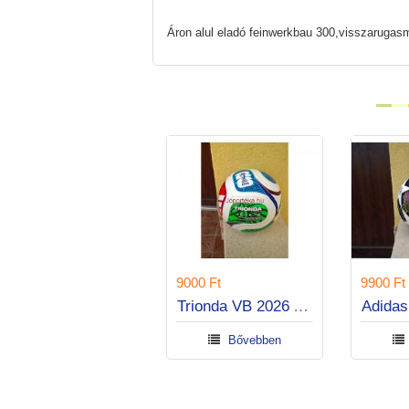
Áron alul eladó feinwerkbau 300,visszarugasm
7500 Ft
9000 Ft
9900 F
Nebulo thermo kulacs hangszoróval
Trionda VB 2026 Adidas labda
Bővebben
Bővebben