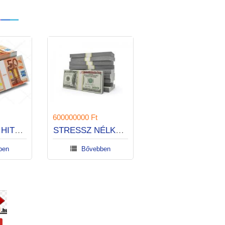
500000000 Ft
600000000 Ft
megbízható hitelajánlat
RUGALMAS HITELEK 1 ÓRA ALATT
STRESSZ NÉLKÜLI HITEL
ben
Bővebben
Bővebben