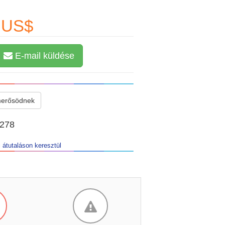
r US$
E-mail küldése
merősödnek
2278
 átutaláson keresztül