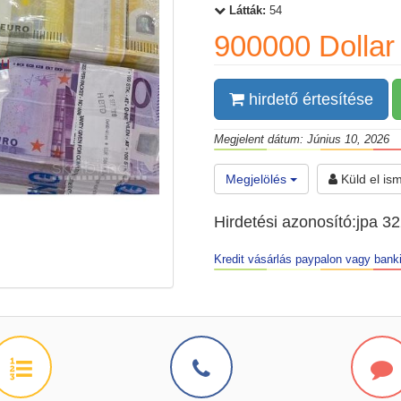
Látták:
54
900000 Dolla
hirdető értesítése
Megjelent dátum: Június 10, 2026
Megjelölés
Küld el is
Hirdetési azonosító:jpa 3
Kredit vásárlás paypalon vagy banki