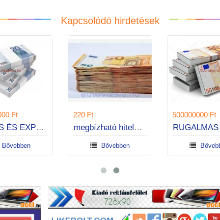
Kapcsolódó hirdetések
400000000 Ft
220 Ft
magánhitel magánszemélyeknek és cégeknek.
GYORS ÉS EXPRESSZ KÖLCSÖNÖK
Bővebben
Bővebben
Bőveb