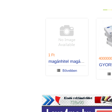
1 Ft
800000000 Ft
MAGÁNHITELT KERES?
Bővebben