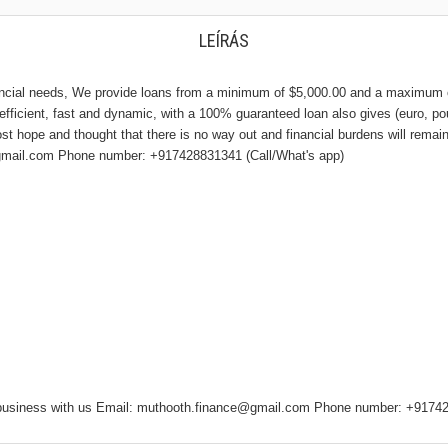
LEÍRÁS
ancial needs, We provide loans from a minimum of $5,000.00 and a maximum of
e, efficient, fast and dynamic, with a 100% guaranteed loan also gives (euro, po
st hope and thought that there is no way out and financial burdens will remain
gmail.com Phone number: +917428831341 (Call/What's app)
o business with us Email: muthooth.finance@gmail.com Phone number: +91742