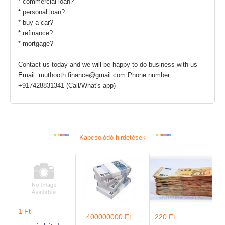
* commercial loan?
* personal loan?
* buy a car?
* refinance?
* mortgage?
Contact us today and we will be happy to do business with us
Email: muthooth.finance@gmail.com Phone number:
+917428831341 (Call/What's app)
Kapcsolódó hirdetések
1 Ft
400000000 Ft
220 Ft