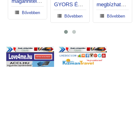
magánhitel magánszemélyeknek és cégeknek.
GYORS ÉS EXPRESSZ KÖLCSÖNÖK
megbízható hitelajánlat
Bővebben
Bővebben
Bővebben