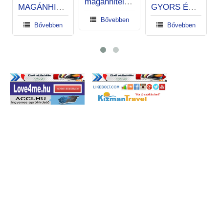
magánhitel magánszemélyeknek és cégeknek.
GYORS ÉS EXPRESSZ KÖLCSÖNÖK
megbízható hitelajánlat
Bővebben
Bővebben
Bővebben