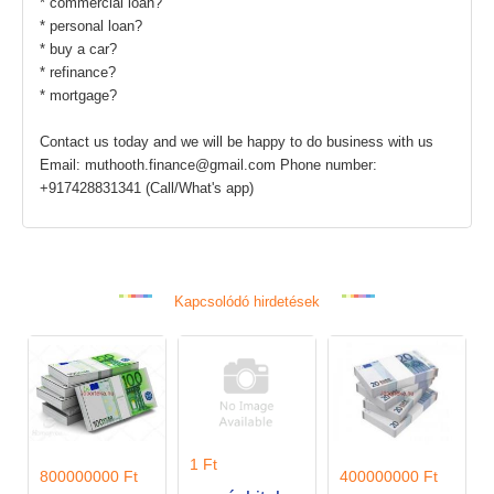
* commercial loan?
* personal loan?
* buy a car?
* refinance?
* mortgage?
Contact us today and we will be happy to do business with us
Email: muthooth.finance@gmail.com Phone number:
+917428831341 (Call/What's app)
Kapcsolódó hirdetések
1 Ft
400000000 Ft
220 Ft