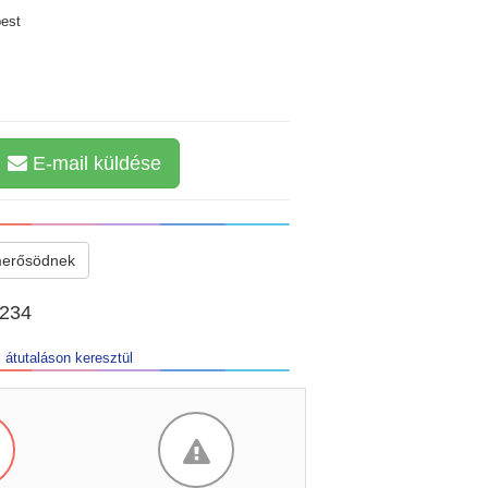
est
E-mail küldése
merősödnek
2234
 átutaláson keresztül