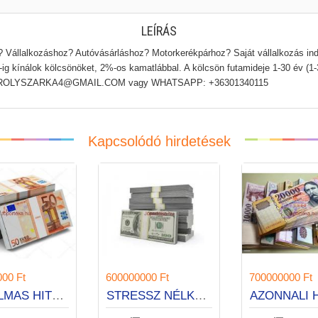
LEÍRÁS
Vállalkozáshoz? Autóvásárláshoz? Motorkerékpárhoz? Saját vállalkozás in
ig kínálok kölcsönöket, 2%-os kamatlábbal. A kölcsön futamideje 1-30 év (1-3
en: KAROLYSZARKA4@GMAIL.COM vagy WHATSAPP: +36301340115
Kapcsolódó hirdetések
00000000 Ft
600000000 Ft
7000000
RUGALMAS HITELEK 1 ÓRA ALATT
STRESSZ NÉLKÜLI HITELEK