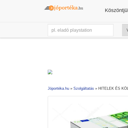
Köszöntjük
Jóportéka.hu
»
Szolgáltatás
»
HITELEK ÉS KÖ