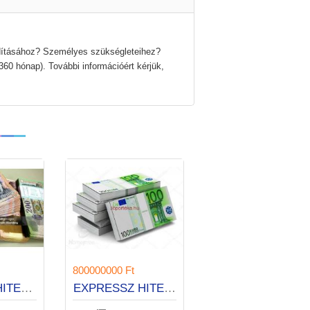
dításához? Személyes szükségleteihez?
60 hónap). További információért kérjük,
00 Ft
800000000 Ft
AZONNALI HITELRE VAN SZÜKSÉGE?
EXPRESSZ HITELEK 1 ÓRA ALATT