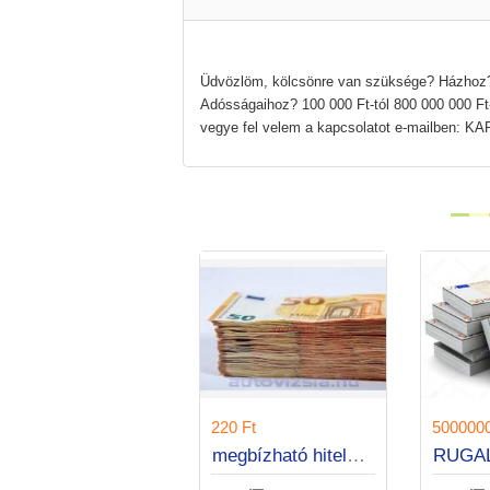
Üdvözlöm, kölcsönre van szüksége? Házhoz? 
Adósságaihoz? 100 000 Ft-tól 800 000 000 Ft-
vegye fel velem a kapcsolatot e-mailb
400000000 Ft
220 Ft
5
GYORS ÉS EXPRESSZ KÖLCSÖNÖK
megbízható hitelajánlat