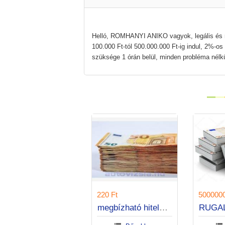
Helló, ROMHANYI ANIKO vagyok, legális és megb
100.000 Ft-tól 500.000.000 Ft-ig indul, 2%-o
szüksége 1 órán belül, minden probléma n
400000000 Ft
220 Ft
GYORS ÉS EXPRESSZ KÖLCSÖNÖK