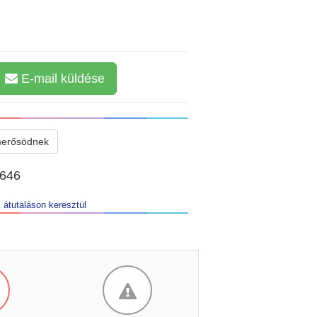
E-mail küldése
merősödnek
0646
 átutaláson keresztül