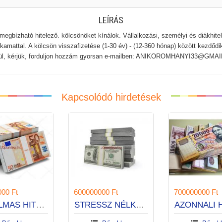
LEÍRÁS
ízható hitelező. kölcsönöket kínálok. Vállalkozási, személyi és diákhitelt, 
s kamattal. A kölcsön visszafizetése (1-30 év) - (12-360 hónap) között kezdőd
élkül, kérjük, forduljon hozzám gyorsan e-mailben: ANIKOROMHANYI33@
Kapcsolódó hirdetések
500000000 Ft
600000000 Ft
megbízható hitelajánlat
RUGALMAS HITELEK 1 ÓRA ALATT