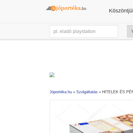
Köszöntjük
Jóportéka.hu
»
Szolgáltatás
»
HITELEK ÉS P