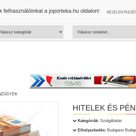
 felhasználóinkat a joporteka.hu oldalon!
BEJELENTKEZÉ
ÉNZÜGYEK
HITELEK ÉS PÉ
Kategóriák:
Szolgáltatás
Elhelyezkedés:
Budapest Budap