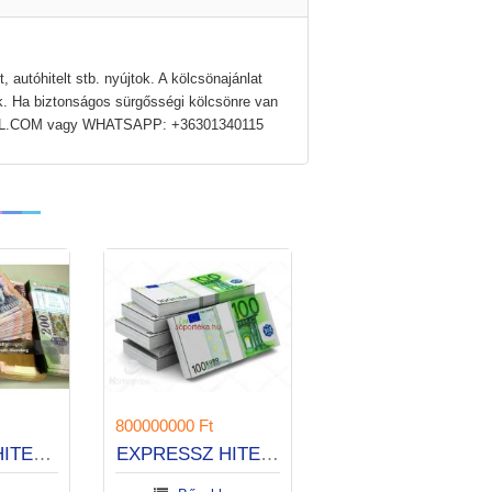
autóhitelt stb. nyújtok. A kölcsönajánlat
ik. Ha biztonságos sürgősségi kölcsönre van
GMAIL.COM vagy WHATSAPP: +36301340115
700000000 Ft
800000000 Ft
STRESSZ NÉLKÜLI HITELEK
AZONNALI HITELRE VAN SZÜKSÉGE?
EXPRESSZ HITELEK 1 ÓRA ALA