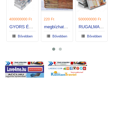
400000000 Ft
220 Ft
500000000 Ft
GYORS ÉS EXPRESSZ KÖLCSÖNÖK
megbízható hitelajánlat
RUGALMAS HITELEK 1 ÓRA ALATT
Bővebben
Bővebben
Bővebben