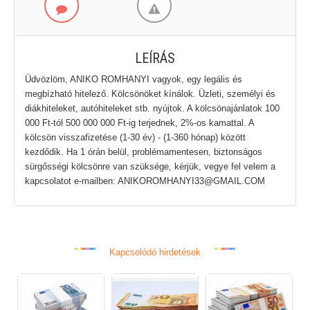
LEÍRÁS
Üdvözlöm, ANIKO ROMHANYI vagyok, egy legális és
megbízható hitelező. Kölcsönöket kínálok. Üzleti, személyi és
diákhiteleket, autóhiteleket stb. nyújtok. A kölcsönajánlatok 100
000 Ft-tól 500 000 000 Ft-ig terjednek, 2%-os kamattal. A
kölcsön visszafizetése (1-30 év) - (1-360 hónap) között
kezdődik. Ha 1 órán belül, problémamentesen, biztonságos
sürgősségi kölcsönre van szüksége, kérjük, vegye fel velem a
kapcsolatot e-mailben: ANIKOROMHANYI33@GMAIL.COM
Kapcsolódó hirdetések