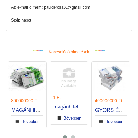
Az e-mail címem: paulderosa31@gmail.com
Szép napot!
Kapcsolódó hirdetések
1 Ft
400000000 Ft
220 Ft
magánhitel magánszemélyeknek és cégeknek.
GYORS ÉS EXPRESSZ KÖLCSÖNÖK
megbízható hitelajánlat
Bővebben
Bővebben
Bővebben