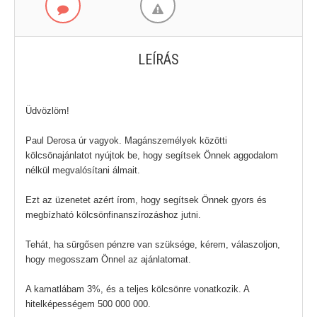
LEÍRÁS
Üdvözlöm!
Paul Derosa úr vagyok. Magánszemélyek közötti
kölcsönajánlatot nyújtok be, hogy segítsek Önnek aggodalom
nélkül megvalósítani álmait.
Ezt az üzenetet azért írom, hogy segítsek Önnek gyors és
megbízható kölcsönfinanszírozáshoz jutni.
Tehát, ha sürgősen pénzre van szüksége, kérem, válaszoljon,
hogy megosszam Önnel az ajánlatomat.
A kamatlábam 3%, és a teljes kölcsönre vonatkozik. A
hitelképességem 500 000 000.