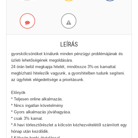
LEÍRÁS
gyorskölcsönöket kínálunk minden pénzügyi problémájának és
üzleti lehetőségének megoldására.
24 órán belül megkapja hitelét, mindössze 3%-os kamattal.
megbízható hitelezők vagyunk, a gyorshitelben tudunk segíteni.
az ügyfelek elégedettsége a prioritásunk.
Előnyök
* Teljesen online alkalmazás.
* Nincs ingatlan követelmény
* Gyors alkalmazás jóváhagyása.
* csak 3% kamat.
* A havi törlesztőrészlet a kölcsön kézhezvételétől számított egy
hónap után kezdődik.
* Kölcsön banki átutalással.