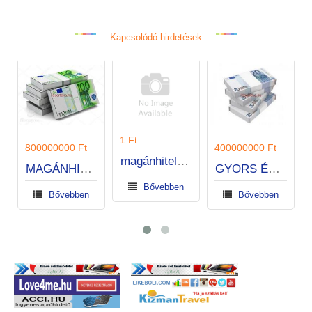
Kapcsolódó hirdetések
1 Ft
400000000 Ft
220 Ft
magánhitel magánszemélyeknek és cégeknek.
GYORS ÉS EXPRESSZ KÖLCSÖNÖK
megbízható hitelajánlat
Bővebben
Bővebben
Bővebben