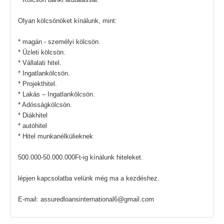
Olyan kölcsönöket kínálunk, mint:
* magán - személyi kölcsön.
* Üzleti kölcsön.
* Vállalati hitel.
* Ingatlankölcsön.
* Projekthitel.
* Lakás – Ingatlankölcsön.
* Adósságkölcsön.
* Diákhitel
* autóhitel
* Hitel munkanélkülieknek
500.000-50.000.000Ft-ig kínálunk hiteleket.
lépjen kapcsolatba velünk még ma a kezdéshez.
E-mail: assuredloansinternational6@gmail.com