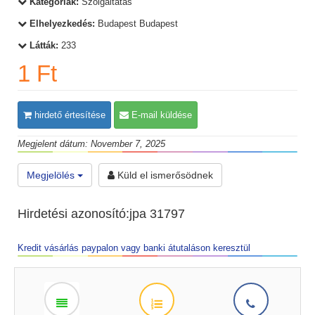
Kategóriák:
Szolgáltatás
Elhelyezkedés:
Budapest Budapest
Látták:
233
1 Ft
hirdető értesítése
E-mail küldése
Megjelent dátum: November 7, 2025
Megjelölés
Küld el ismerősödnek
Hirdetési azonosító:jpa 31797
Kredit vásárlás paypalon vagy banki átutaláson keresztül