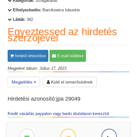
Kategóriák:
Szolgáltatás
Elhelyezkedés:
Barcikowice lubuskie
Látták:
342
Egyeztessed az hirdetés
szerzőjével
hirdető értesítése
E-mail küldése
Megjelent dátum: Július 17, 2023
Megjelölés
Küld el ismerősödnek
Hirdetési azonosító:jpa 29049
Kredit vásárlás paypalon vagy banki átutaláson keresztül