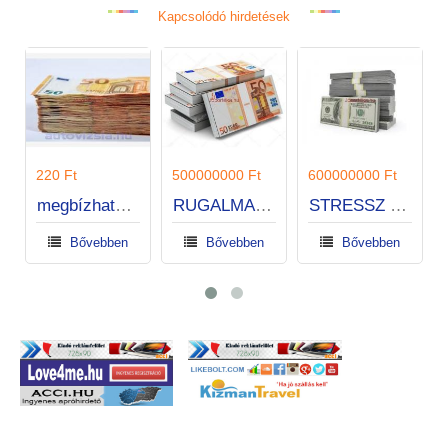
Kapcsolódó hirdetések
7000000
Bő
20 Ft
500000000 Ft
600000000 Ft
megbízható hitelajánlat
RUGALMAS HITELEK 1 ÓRA ALATT
STRESSZ NÉLKÜLI HITELEK
Bővebben
Bővebben
Bővebben