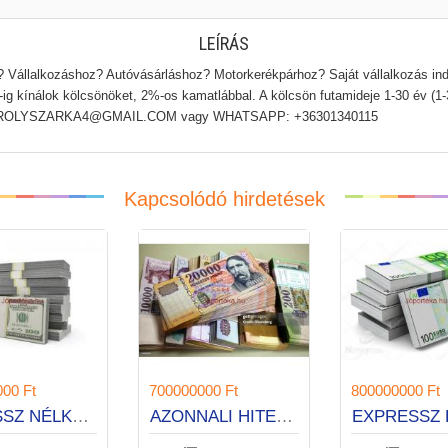
LEÍRÁS
Vállalkozáshoz? Autóvásárláshoz? Motorkerékpárhoz? Saját vállalkozás in
ig kínálok kölcsönöket, 2%-os kamatlábbal. A kölcsön futamideje 1-30 év (1-3
en: KAROLYSZARKA4@GMAIL.COM vagy WHATSAPP: +36301340115
Kapcsolódó hirdetések
000 Ft
700000000 Ft
800000000 Ft
STRESSZ NÉLKÜLI HITELEK
AZONNALI HITELRE VAN SZÜKSÉGE?