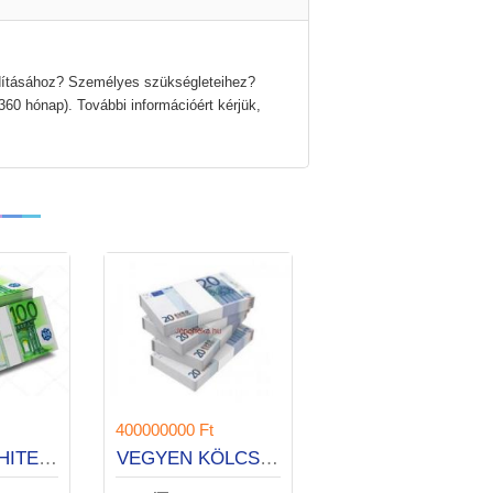
dításához? Személyes szükségleteihez?
60 hónap). További információért kérjük,
400000000 Ft
EXPRESSZ HITELEK 1 ÓRA ALATT
VEGYEN KÖLCSÖNT 30 PERC ALATT