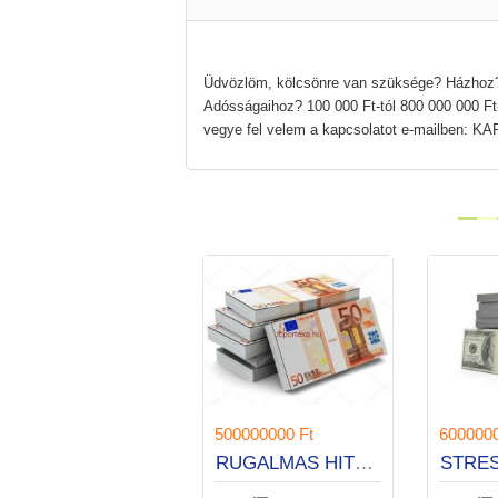
Üdvözlöm, kölcsönre van szüksége? Házhoz? 
Adósságaihoz? 100 000 Ft-tól 800 000 000 Ft-
vegye fel velem a kapcsolatot e-mailb
220 Ft
500000000 Ft
600000
megbízható hitelajánlat
RUGALMAS HITELEK 1 ÓRA ALATT