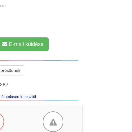
est
E-mail küldése
merősödnek
2287
 átutaláson keresztül