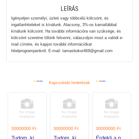
LEÍRÁS
Igényeljen személyi, üzleti vagy többcélú kölcsönt, és
ingatlanhiteleket is kínálunk. Alacsony, 3%-os kamatlábbal
kínálunk kölcsönt. Ha további információra van szüksége, és
kölcsönt szeretne tőlünk felvenni, válaszoljon most a valódi e-
mail címére, és kapjon további információkat
hitelprogramjainkról. E-mail: tamasbokor469@gmail.com
Kapcsolódó hirdetések
30
30000000 Ft
30000000 Ft
30000000 Ft
Tudom, ki segíthet Önnek!
Tudom, ki segíthet Önnek!
Érdekli a pénzügyi segítség?