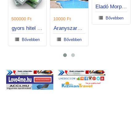
Egyeztessed az
500000 Ft
10000 Ft
hirdetés
szerzőjével
gyors hitel ajánlat ma
Aranyszarvas Panzió Szarvas szívében
Eladó Morphine 15 mg, eladó Mandrax (Quaalude) 300 mg, kodein szirup eladó, Ritalin 20 mg
Bővebben
Bővebben
Bővebben