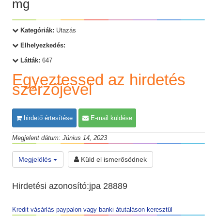
mg
Kategóriák:
Utazás
Elhelyezkedés:
Látták:
647
Egyeztessed az hirdetés
szerzőjével
hirdető értesítése
E-mail küldése
Megjelent dátum: Június 14, 2023
Megjelölés
Küld el ismerősödnek
Hirdetési azonosító:jpa 28889
Kredit vásárlás paypalon vagy banki átutaláson keresztül