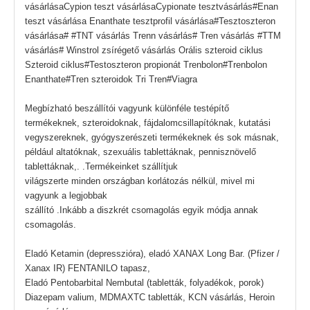
vásárlásaCypion teszt vásárlásaCypionate tesztvásárlás#Enan
teszt vásárlása Enanthate tesztprofil vásárlása#Tesztoszteron
vásárlása# #TNT vásárlás Trenn vásárlás# Tren vásárlás #TTM
vásárlás# Winstrol zsírégető vásárlás Orális szteroid ciklus
Szteroid ciklus#Testoszteron propionát Trenbolon#Trenbolon
Enanthate#Tren szteroidok Tri Tren#Viagra
Megbízható beszállítói vagyunk különféle testépítő
termékeknek, szteroidoknak, fájdalomcsillapítóknak, kutatási
vegyszereknek, gyógyszerészeti termékeknek és sok másnak,
például altatóknak, szexuális tablettáknak, pennisznövelő
tablettáknak,. .Termékeinket szállítjuk
világszerte minden országban korlátozás nélkül, mivel mi
vagyunk a legjobbak
szállító .Inkább a diszkrét csomagolás egyik módja annak
csomagolás.
Eladó Ketamin (depresszióra), eladó XANAX Long Bar. (Pfizer /
Xanax IR) FENTANILO tapasz,
Eladó Pentobarbital Nembutal (tabletták, folyadékok, porok)
Diazepam valium, MDMAXTC tabletták, KCN vásárlás, Heroin