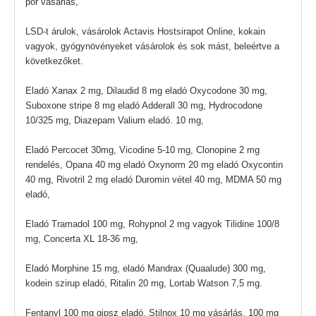
por vásárlás,
LSD-t árulok, vásárolok Actavis Hostsirapot Online, kokain
vagyok, gyógynövényeket vásárolok és sok mást, beleértve a
következőket.
Eladó Xanax 2 mg, Dilaudid 8 mg eladó Oxycodone 30 mg,
Suboxone stripe 8 mg eladó Adderall 30 mg, Hydrocodone
10/325 mg, Diazepam Valium eladó. 10 mg,
Eladó Percocet 30mg, Vicodine 5-10 mg, Clonopine 2 mg
rendelés, Opana 40 mg eladó Oxynorm 20 mg eladó Oxycontin
40 mg, Rivotril 2 mg eladó Duromin vétel 40 mg, MDMA 50 mg
eladó,
Eladó Tramadol 100 mg, Rohypnol 2 mg vagyok Tilidine 100/8
mg, Concerta XL 18-36 mg,
Eladó Morphine 15 mg, eladó Mandrax (Quaalude) 300 mg,
kodein szirup eladó, Ritalin 20 mg, Lortab Watson 7,5 mg.
Fentanyl 100 mg gipsz eladó, Stilnox 10 mg vásárlás, 100 mg