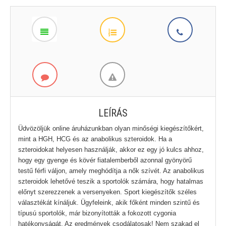
LEÍRÁS
Üdvözöljük online áruházunkban olyan minőségi kiegészítőkért,
mint a HGH, HCG és az anabolikus szteroidok. Ha a
szteroidokat helyesen használják, akkor ez egy jó kulcs ahhoz,
hogy egy gyenge és kövér fiatalemberből azonnal gyönyörű
testű férfi váljon, amely meghódítja a nők szívét. Az anabolikus
szteroidok lehetővé teszik a sportolók számára, hogy hatalmas
előnyt szerezzenek a versenyeken. Sport kiegészítők széles
választékát kínáljuk. Ügyfeleink, akik főként minden szintű és
típusú sportolók, már bizonyították a fokozott cygonia
hatékonyságát. Az eredmények csodálatosak! Nem szakad el