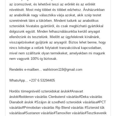
az izomszövet, és lehetővé teszi az erőnlét és az erőnlét
növelését. Most még többet és többet edzhetsz. Áruházunkban
az anabolikák nagy választéka várja azokat, akik szép testet
szeretnének látni a tükörben. Mindent tudunk az anabolikus
szteroidok hivatalos gyártóiról, és csak megbízható gyártókkal
dolgozunk együtt. Minden felhasználásunkba kerülő anyagot
ellenőrzünk és tesztelünk. Mielőtt az ügyfeleknek kínálnánk,
visszajelzéseket gyűjtünk az anyagról. Biztos lehet benne, hogy
nincs kétsége a velünk folytatott tranzakcióival kapcsolatban,
mivel nem szállítunk olyan termékeket, amelyekben mi magunk
nem vagyunk 100%-ig biztosak.
Rendelés e-mailben... wahlstrom119@gmail.com
WhatsApp... +237 6 53294405
Hordós tömegnövelő szteroidokat árulok#Anavart
árulok#boldenon vásárlás Clenbuterol vásárlás#Deka vásárlás
Dianabolt árulok #Szájon át szedhető szteroidok vásárlása#PCT
vásárlás#Primobolan vásárlás Rip Blend vásárlás #Szteroid tűk
vásárlása#Sustanon vásárlás#Tamoxifen vásárlás#Tesztkeverék