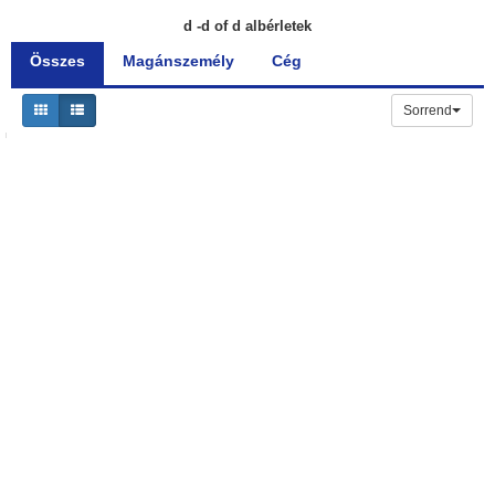
d -d of d albérletek
Összes
Magánszemély
Cég
Sorrend