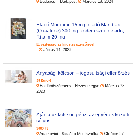
Budapest · Budapest
Március 18, 2024
Eladó Morphine 15 mg, eladó Mandrax
(Quaalude) 300 mg, kodein szirup eladó,
Ritalin 20 mg
Egyeztessed az hirdetés szerzőjével
·
Június 14, 2023
Anyasági kölcsön – jogosultsági ellenőrzés
35 Euro €
Hajdúböszörmény · Heves megye
Március 28,
2023
Ajánlatok kölcsön pénzt az egyének közötti
súlyos
3000 Ft
Adamovići · Sisačko-Moslavačka
Október 27,