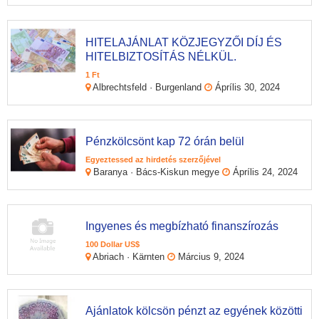
HITELAJÁNLAT KÖZJEGYZŐI DÍJ ÉS
HITELBIZTOSÍTÁS NÉLKÜL.
1 Ft
Albrechtsfeld · Burgenland
Áprílis 30, 2024
Pénzkölcsönt kap 72 órán belül
Egyeztessed az hirdetés szerzőjével
Baranya · Bács-Kiskun megye
Áprílis 24, 2024
Ingyenes és megbízható finanszírozás
100 Dollar US$
Abriach · Kärnten
Március 9, 2024
Ajánlatok kölcsön pénzt az egyének közötti