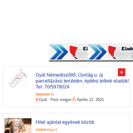
Gyál Némediszőllő, Újvilág u. új
parcellázású területén, építési telkek eladók!
Tel: 70/5978024
18000000 Ft
Gyál · Pest megye
Áprílis 12, 2021
Hitel ajánlat egyének között.
100000 Euro €