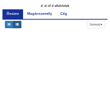
d -d of d albérletek
Összes
Magánszemély
Cég
Sorrend