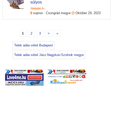
súlyos
7000000 Ft
sopron · Csongrád megye
Október 29, 2023
1
2
3
>
»
Telek adás-vétel Budapest
Telek adás-vétel Jász-Nagykun-Szolnok megye