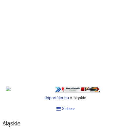
Jóportéka.hu
»
śląskie
Sidebar
śląskie