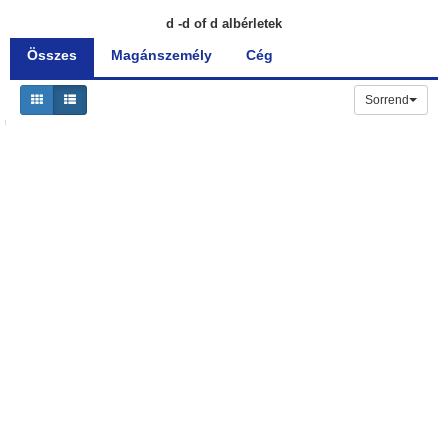
d -d of d albérletek
Összes
Magánszemély
Cég
Sorrend