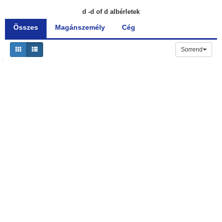
d -d of d albérletek
Összes
Magánszemély
Cég
Sorrend