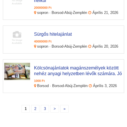
nélkül
20000000 Ft
sopron · Borsod-Abúj-Zemplén
Áprílis 21, 2026
Sürgős hitelajánlat
40000000 Ft
sopron · Borsod-Abúj-Zemplén
Áprílis 20, 2026
Kölcsönajánlatok magánszemélyek között
nehéz anyagi helyzetben lévők számára. Jó
1000 Ft
Borsod · Borsod-Abúj-Zemplén
Áprílis 3, 2026
1
2
3
>
»