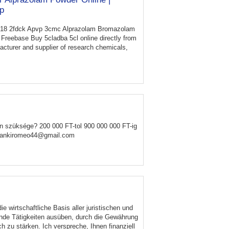
p
018 2fdck Apvp 3cmc Alprazolam Bromazolam
eebase Buy 5cladba 5cl online directly from
cturer and supplier of research chemicals,
van szüksége? 200 000 FT-tol 900 000 000 FT-ig
 frankiromeo44@gmail.com
ie wirtschaftliche Basis aller juristischen und
de Tätigkeiten ausüben, durch die Gewährung
 zu stärken. Ich verspreche, Ihnen finanziell