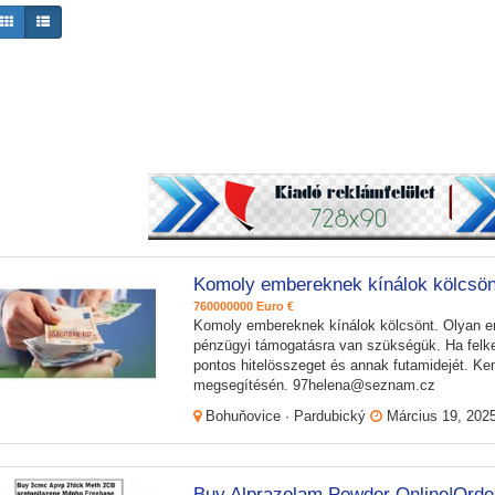
Komoly embereknek kínálok kölcsön
760000000 Euro €
Komoly embereknek kínálok kölcsönt. Olyan 
pénzügyi támogatásra van szükségük. Ha felkel
pontos hitelösszeget és annak futamidejét. K
megsegítésén. 97helena@seznam.cz
Bohuňovice · Pardubický
Március 19, 202
Buy Alprazolam Powder Online|Order