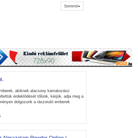
Sorrend
t.
emberek, akiknek alacsony kamatozású
tettük érdeklődését tőlünk, kérjük, adja meg a
eményen dolgozunk a rászoruló emberek
5
 Alprazolam Powder Online |