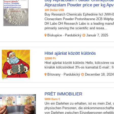
Alprazolam Powder price per kg Apv
100 Dollar US$
Buy Research Chemicals Ephedrine hcl JWH-
Clonazolam Powder Protonitazene 2CB Mdphp Fr
DH Labo DH Research Labo is a leading manufa
primarily serving the scientific and resea...
Biskupice · Pardubický
Január 7, 2025
Hitel ajánlat között különös
12000 Ft
Hitel ajánlat között különös Hello, kölcsönre 
kínálok kölcsönöket 3%-os kamattal.E-mail::
Bítovany · Pardubický
December 18, 2024
PRÊT IMMOBILIER
5000 Euro €
Um ein Darlehen zu erhalten, ist es mein Ziel, d
physischen Personen, die einkommensschaffen
von Darlehen zwischen Einzelpersonen erheblich