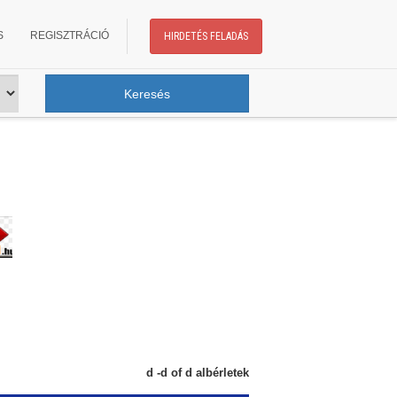
S
REGISZTRÁCIÓ
HIRDETÉS FELADÁS
d -d of d albérletek