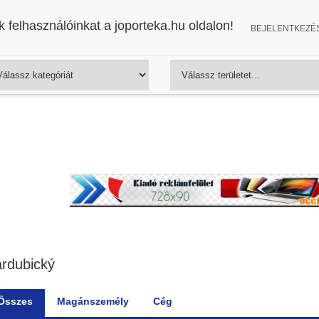
 felhasználóinkat a joporteka.hu oldalon!
BEJELENTKEZÉ
rdubický
Összes
Magánszemély
Cég