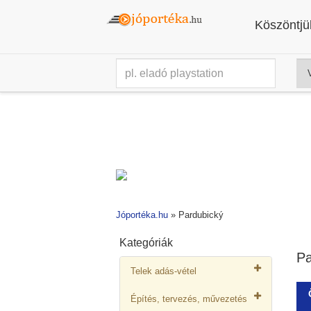
Köszöntjük
Jóportéka.hu
»
Pardubický
Kategóriák
Pa
Telek adás-vétel
Építés, tervezés, művezetés