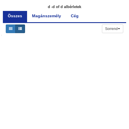
d -d of d albérletek
Összes
Magánszemély
Cég
Sorrend