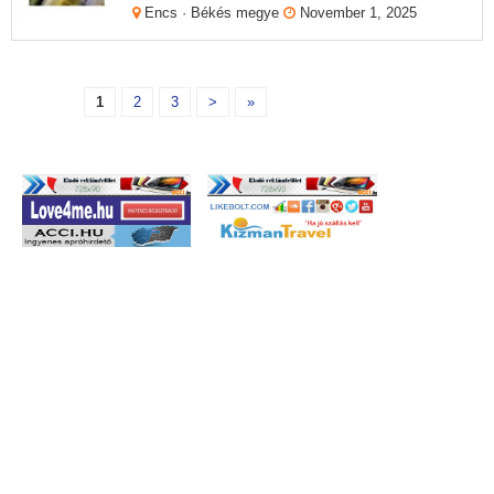
Encs · Békés megye
November 1, 2025
1
2
3
>
»