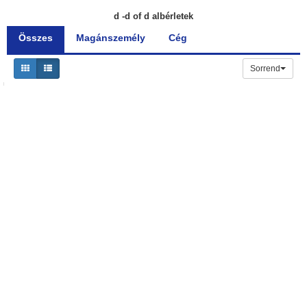
d -d of d albérletek
Összes
Magánszemély
Cég
Sorrend