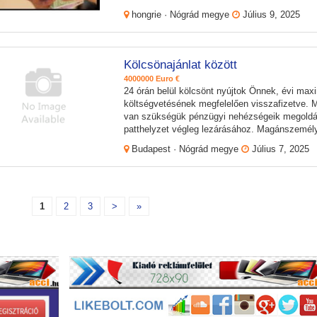
hongrie · Nógrád megye
Július 9, 2025
Kölcsönajánlat között
4000000 Euro €
24 órán belül kölcsönt nyújtok Önnek, évi ma
költségvetésének megfelelően visszafizetve.
van szükségük pénzügyi nehézségeik megoldás
patthelyzet végleg lezárásához. Magánszemély
Budapest · Nógrád megye
Július 7, 2025
1
2
3
>
»