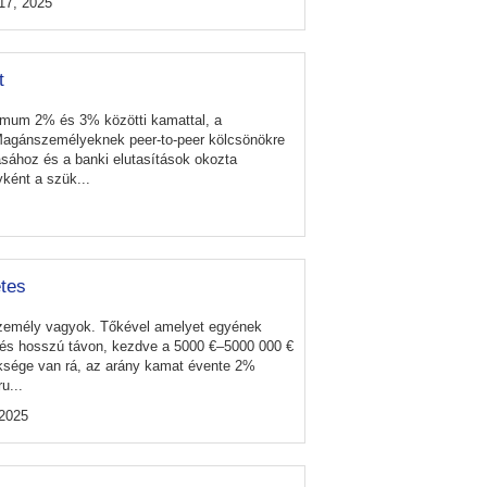
17, 2025
t
ximum 2% és 3% közötti kamattal, a
 Magánszemélyeknek peer-to-peer kölcsönökre
ához és a banki elutasítások okozta
ként a szük...
tes
zemély vagyok. Tőkével amelyet egyének
d és hosszú távon, kezdve a 5000 €–5000 000 €
sége van rá, az arány kamat évente 2%
u...
2025