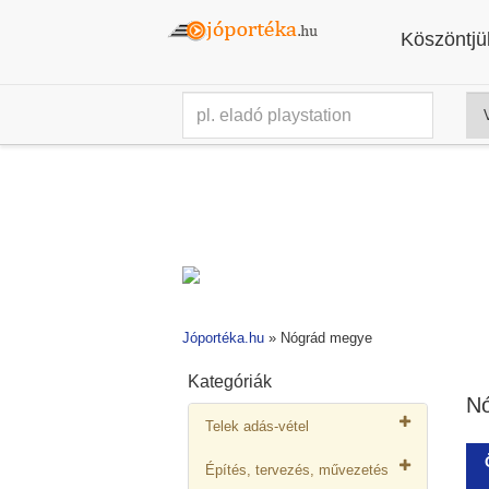
Köszöntjük
Jóportéka.hu
»
Nógrád megye
Kategóriák
N
Telek adás-vétel
Építés, tervezés, művezetés