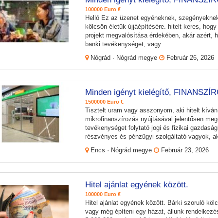
100000 Euro €
Helló Ez az üzenet egyéneknek, szegényeknek
kölcsön életük újjáépítésére. hitelt keres, hog
projekt megvalósítása érdekében, akár azért, h
banki tevékenységet, vagy ...
Nógrád · Nógrád megye
Február 26, 2026
Minden igényt kielégítő, FINANSZ
1500000 Euro €
Tisztelt uram vagy asszonyom, aki hitelt kívá
mikrofinanszírozás nyújtásával jelentősen me
tevékenységet folytató jogi és fizikai gazdaság
részvényes és pénzügyi szolgáltató vagyok, aki
Encs · Nógrád megye
Február 23, 2026
Hitel ajánlat egyének között.
100000 Euro €
Hitel ajánlat egyének között. Bárki szoruló köl
vagy még építeni egy házat, állunk rendelkezés