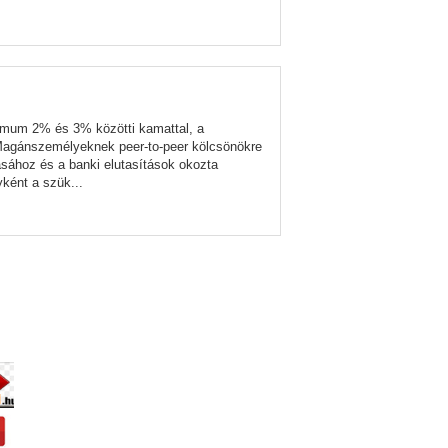
ximum 2% és 3% közötti kamattal, a
 Magánszemélyeknek peer-to-peer kölcsönökre
ához és a banki elutasítások okozta
ként a szük...