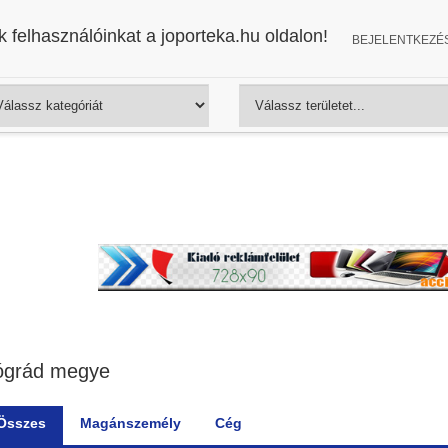
 felhasználóinkat a joporteka.hu oldalon!
BEJELENTKEZÉ
ógrád megye
Összes
Magánszemély
Cég