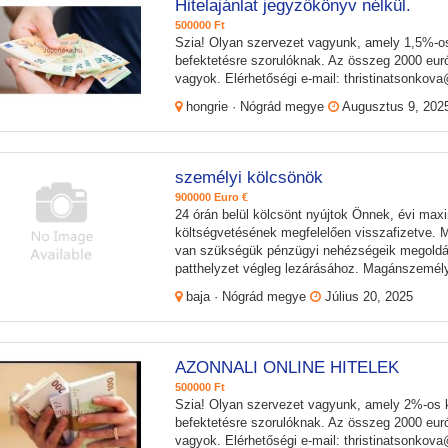
Hitelajánlat jegyzőkönyv nélkül.
500000 Ft
Szia! Olyan szervezet vagyunk, amely 1,5%-o
befektetésre szorulóknak. Az összeg 2000 eurót
vagyok. Elérhetőségi e-mail: thristinatsonko
hongrie · Nógrád megye
Augusztus 9, 202
személyi kölcsönök
900000 Euro €
24 órán belül kölcsönt nyújtok Önnek, évi ma
költségvetésének megfelelően visszafizetve.
van szükségük pénzügyi nehézségeik megoldás
patthelyzet végleg lezárásához. Magánszemély
baja · Nógrád megye
Július 20, 2025
AZONNALI ONLINE HITELEK
500000 Ft
Szia! Olyan szervezet vagyunk, amely 2%-os 
befektetésre szorulóknak. Az összeg 2000 eurót
vagyok. Elérhetőségi e-mail: thristinatsonko