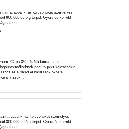
s kamatlábbal kínál kölcsönöket személyes
ól 800 000 euróig terjed. Gyors és korrekt
va@gmail.com
5
ximum 2% és 3% közötti kamattal, a
 Magánszemélyeknek peer-to-peer kölcsönökre
ához és a banki elutasítások okozta
ként a szük...
kamatlábbal kínál kölcsönöket személyes
ól 800 000 euróig terjed. Gyors és korrekt
va@gmail.com