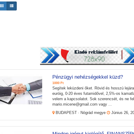
Pénzügyi nehézségekkel küzd?
1000 Ft
Segítek leküzdeni őket. Rövid és hosszú lejára
euróig, 0-20 éves futamidővel, 2,5%-os kamatlá
velem a kapcsolatot. Sok szerencsét, és ne fel
mario.micene@gmail.com vagy ...
BUDAPEST · Nógrád megye
Június 26, 2
Minden igényt kielégítő, FINANSZ