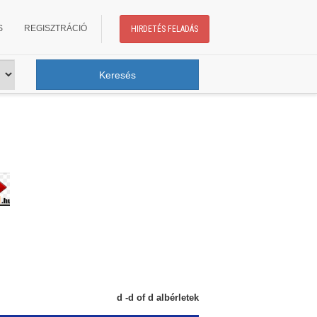
S
REGISZTRÁCIÓ
HIRDETÉS FELADÁS
d -d of d albérletek