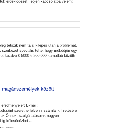
tük érdeklődését, lépjen kapcsolatba velem:
lég tetszik nem talál kilépés után a problémát.
nk szerkezet speciális tette, hogy működjön egy
eket kezdve € 5000 € 300,000 kamatláb közötti
es magánszemélyek között
 eredményeiért E-mail:
lcsönt szeretne felvenni számlái kifizetésére
áljuk Önnek, szolgáltatásaink nagyon
ig kölcsönözhet a...