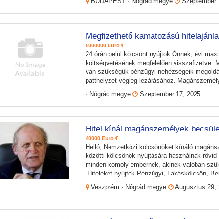
BUDAPEST · Nógrád megye
Szeptember 
Megfizethető kamatozású hitelajánla
5000000 Euro €
24 órán belül kölcsönt nyújtok Önnek, évi ma
költségvetésének megfelelően visszafizetve.
van szükségük pénzügyi nehézségeik megoldás
patthelyzet végleg lezárásához. Magánszemély
· Nógrád megye
Szeptember 17, 2025
Hitel kínál magánszemélyek becsüle
40000 Euro €
Helló, Nemzetközi kölcsönöket kínáló magáns
közötti kölcsönök nyújtására használnak rövi
minden komoly embernek, akinek valóban szük
.Hiteleket nyújtok Pénzügyi, Lakáskölcsön, Ber
Veszprém · Nógrád megye
Augusztus 29, 