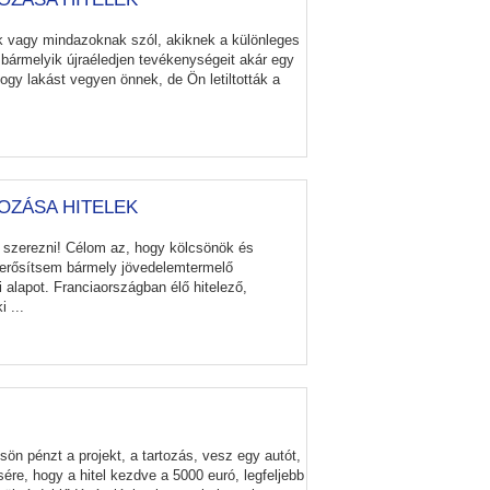
 vagy mindazoknak szól, akiknek a különleges
y bármelyik újraéledjen tevékenységeit akár egy
ogy lakást vegyen önnek, de Ön letiltották a
ÍROZÁSA HITELEK
n szerezni! Célom az, hogy kölcsönök és
gerősítsem bármely jövedelemtermelő
i alapot. Franciaországban élő hitelező,
 ...
csön pénzt a projekt, a tartozás, vesz egy autót,
ére, hogy a hitel kezdve a 5000 euró, legfeljebb