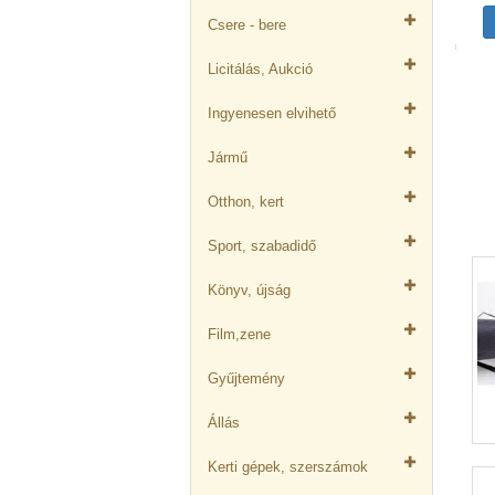
Csere - bere
Licitálás, Aukció
Ingyenesen elvihető
Jármű
Otthon, kert
Sport, szabadidő
Könyv, újság
Film,zene
Gyűjtemény
Állás
Kerti gépek, szerszámok