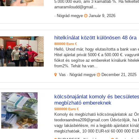
5.000.000 euró, ami 3 kamatláb %. Ha felkeltet
amaramiloudd@gmail...
· Nógrád megye
Január 9, 2026
hitelkínálat között különösen 48 óra
800000 Euro €
Helló, Unod már, hogy elutasította a bank van e
Hitel ajánlat privát 5000 € a 500.000 €. vagyu
fiókot és segítse az embereket kínálunk hitel
from2%. Tehát ha van...
Vas · Nógrád megye
December 21, 2025
kölcsönajánlat komoly és becsület
megbízható embereknek
5000000 Euro €
Komoly és megbízható kölcsönajánlatok az Ön
teodoraandrea209@gmail.com Üdvözöljük, ha kö
vagy lakásbérlésre, mi a legjobb ajánlatot kín
megbízhatóak, 10 000 EUR-tól 60 000 000 EUR-